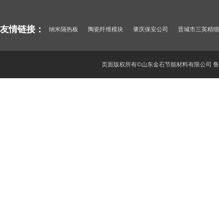
友情链接：
纳米隔热板
陶瓷纤维模块
肇庆保安公司
晋城市三英精细
纳米微孔绝热卷材
惠阳保安公司
山东酒瓶厂
武汉保安公司
深圳保安
东莞保安服务公司
聚氯化铝
顺德保安公司
页面版权所有©山东金石节能材料有限公司
鲁